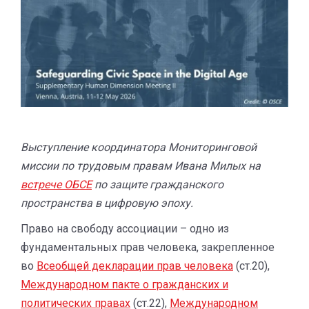
Выступление координатора Мониторинговой
миссии по трудовым правам Ивана Милых на
встрече ОБСЕ
по защите гражданского
пространства в цифровую эпоху.
Право на свободу ассоциации – одно из
фундаментальных прав человека, закрепленное
во
Всеоб
щей декларации прав человека
(ст.20),
Международном пакте о гражданских и
политических правах
(ст.22),
Международном