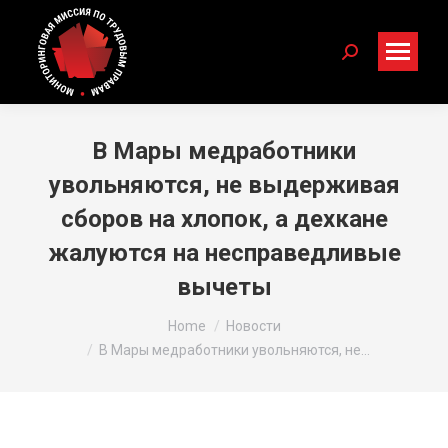
Search:
В Мары медработники
увольняются, не выдерживая
сборов на хлопок, а дехкане
жалуются на несправедливые
вычеты
You are here:
Home
Новости
В Мары медработники увольняются, не…