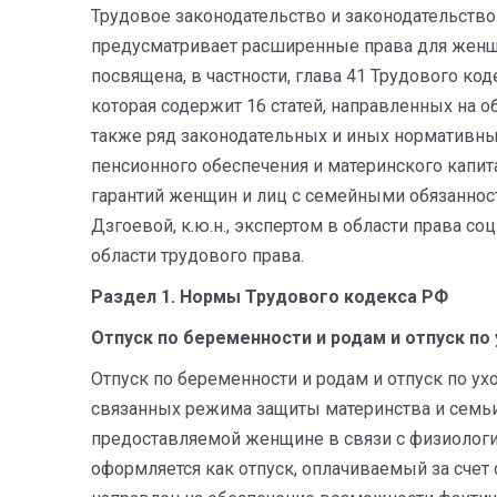
Трудовое законодательство и законодательство
предусматривает расширенные права для женщ
посвящена, в частности, глава 41 Трудового ко
которая содержит 16 статей, направленных на о
также ряд законодательных и иных нормативных
пенсионного обеспечения и материнского капи
гарантий женщин и лиц с семейными обязаннос
Дзгоевой, к.ю.н., экспертом в области права со
области трудового права.
Раздел
1.
Нормы
Трудового
кодекса
РФ
Отпуск
по
беременности
и
родам
и
отпуск
по
Отпуск по беременности и родам и отпуск по ух
связанных режима защиты материнства и семьи
предоставляемой женщине в связи с физиологи
оформляется как отпуск, оплачиваемый за счет 