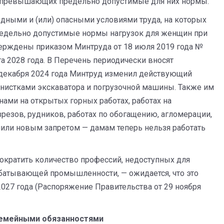
 превышающих предельно допустимые для них нормы.
едными и (или) опасными условиями труда, на которых
редельно допустимые нормы нагрузок для женщин при
ерждены приказом Минтруда от 18 июля 2019 года №
рта 2028 года. В Перечень периодически вносят
5 декабря 2024 года Минтруд изменил действующий
нистками экскаватора и погрузочной машины. Также им
ами на открытых горных работах, работах на
резов, рудников, работах по обогащению, агломерации,
нили новым запретом — дамам теперь нельзя работать
сократить количество профессий, недоступных для
рабатывающей промышленности, — ожидается, что это
027 года (Распоряжение Правительства от 29 ноября
емейными
обязанностями