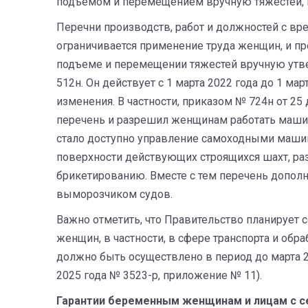
подъемом и перемещением вручную тяжестей,
Перечни производств, работ и должностей с вр
ограничивается применение труда женщин, и п
подъеме и перемещении тяжестей вручную утв
512н. Он действует с 1 марта 2022 года до 1 ма
изменения. В частности, приказом № 724н от 2
перечень и разрешил женщинам работать маши
стало доступно управление самоходными машин
поверхности действующих строящихся шахт, раз
брикетированию. Вместе с тем перечень допол
выморозчиком судов.
Важно отметить, что Правительство планирует 
женщин, в частности, в сфере транспорта и об
должно быть осуществлено в период до марта 2
2025 года № 3523-р, приложение № 11).
Гарантии
беременным
женщинам
и
лицам
с
с