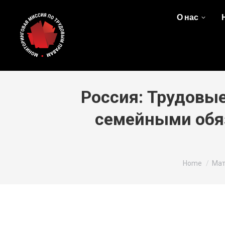
О нас
Россия: Трудовые
семейными обя
You are here
Home
Мат