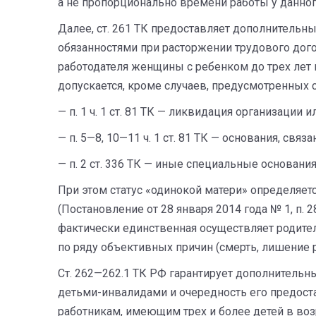
а не пропорционально времени работы у данног
Далее, ст. 261 ТК предоставляет дополнитель
обязанностями при расторжении трудового догов
работодателя женщины с ребенком до трех лет 
допускается, кроме случаев, предусмотренных
— п. 1 ч. 1 ст. 81 ТК — ликвидация организации
— п. 5—8, 10—11 ч. 1 ст. 81 ТК — основания, св
— п. 2 ст. 336 ТК — иные специальные основания
При этом статус «одинокой матери» определяет
(Постановление от 28 января 2014 года № 1, п. 
фактически единственная осуществляет родитель
по ряду объективных причин (смерть, лишение р
Ст. 262—262.1 ТК РФ гарантирует дополнитель
детьми-инвалидами и очередность его предостав
работникам, имеющим трех и более детей в воз