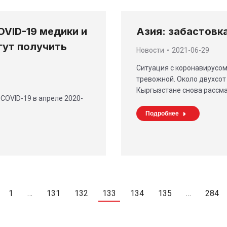
VID-19 медики и
Азия: забастовк
гут получить
Новости
2021-06-29
Ситуация с коронавирусом
тревожной. Около двухсот
Кыргызстане снова рассм
COVID-19 в апреле 2020-
Подробнее
1
…
131
132
133
134
135
…
284