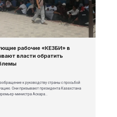
ующие рабочие «КЕЗБИ» в
ывают власти обратить
облемы
ообращение к руководству страны с просьбой
уацию. Они призывают президента Казахстана
премьер-министра Аскара…