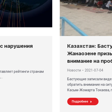
с нарушения
Казахстан: Баст
Жанаозене приз
внимание на пр
Новости
2021-07-04
тавляет рейтинги странам
,…
Бастующие записали виде
обратить внимание на сит
Касым-Жомарта Токаева, 
Подробнее