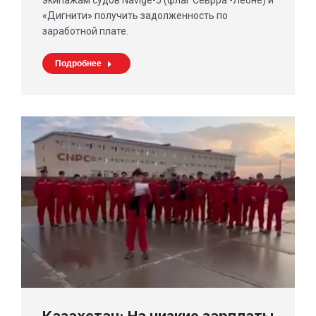
экипажам судов Navige-5 (флаг Сеьрра -Леоне) и
«Дигнити» получить задолженность по
заработной плате.
Подробнее