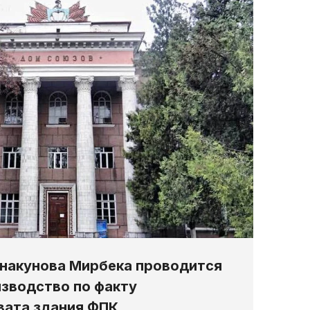
накунова Мирбека проводится
зводство по факту
вата здания ФПК