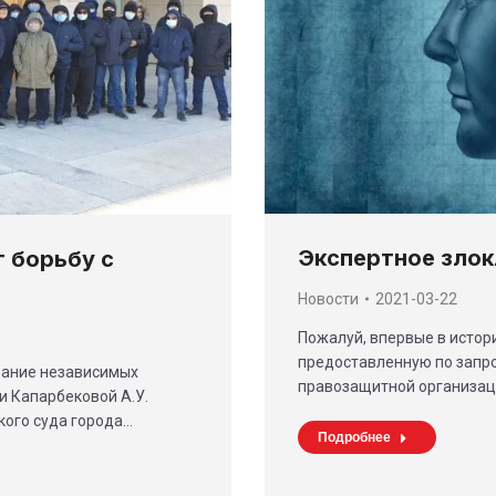
Экспертное зло
 борьбу с
Новости
2021-03-22
Пожалуй, впервые в истори
предоставленную по запро
вание независимых
правозащитной организац
и Капарбековой А.У.
ого суда города…
Подробнее