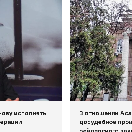
В отношении Аса
нову исполнять
досудебное прои
дерации
рейдерского зах