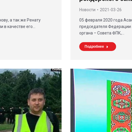
Новости
2021-03-26
05 февраля 2020 года Ас
ову, а так же Ренату
председателя Федерации
и в качестве его…
органа – Совета ФПК,…
Подробнее