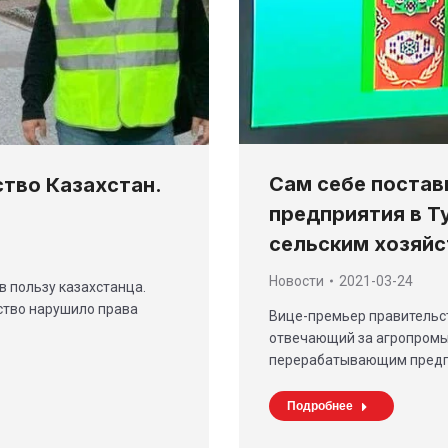
Сам себе поста
тво Казахстан.
предприятия в Т
сельским хозяй
Новости
2021-03-24
 пользу казахстанца.
ство нарушило права
Вице-премьер правительс
отвечающий за агропромы
перерабатывающим предп
Подробнее