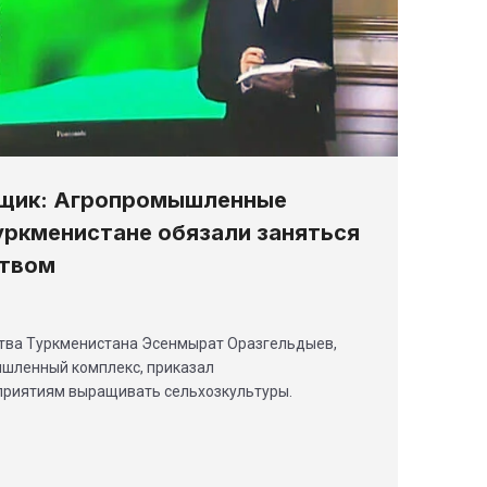
вщик: Агропромышленные
уркменистане обязали заняться
ством
тва Туркменистана Эсенмырат Оразгельдыев,
шленный комплекс, приказал
риятиям выращивать сельхозкультуры.