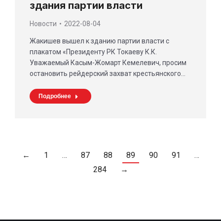
здания партии власти
Новости
2022-08-04
Жакишев вышел к зданию партии власти с
плакатом «Президенту РК Токаеву К.К.
Уважаемый Касым-Жомарт Кемелевич, просим
остановить рейдерский захват крестьянского…
Подробнее
←
1
…
87
88
89
90
91
…
284
→