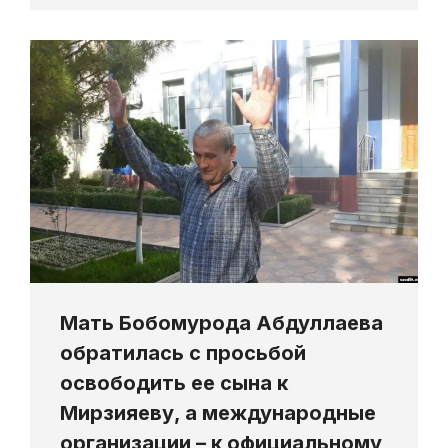
Мать Бобомурода Абдуллаева
обратилась с просьбой
освободить ее сына к
Мирзияеву, а международные
организации – к официальному