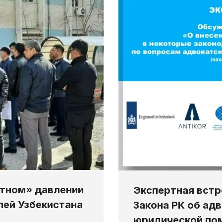
нтном» давлении
Экспертная встр
лей Узбекистана
Закона РК об ад
юридической по