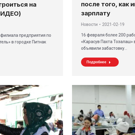
после того, как 
троиться на
зарплату
ВИДЕО)
Новости
2021-02-19
16 февраля более 200 раб
 филиала предприятия по
«Карасув Пахта Тозалаш» 
тель» в городке Питнак
объявили забастовку…
Подробнее