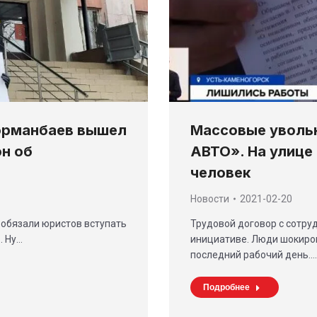
орманбаев вышел
Массовые уволь
он об
АВТО». На улице
человек
Новости
2021-02-20
м обязали юристов вступать
Трудовой договор с сотру
. Ну…
инициативе. Люди шокиров
последний рабочий день.…
Подробнее