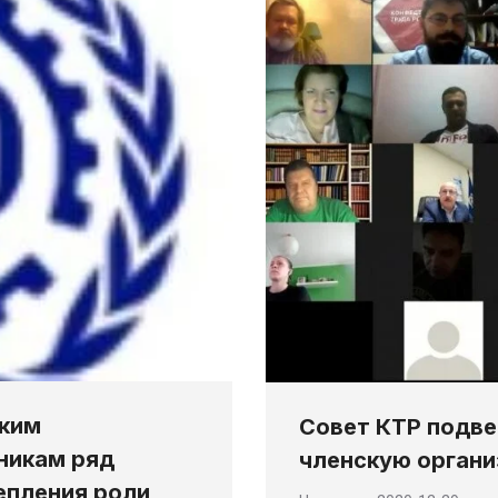
ским
Совет КТР подве
никам ряд
членскую орган
епления роли