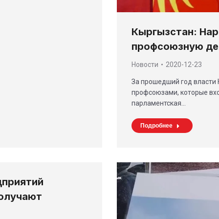
Кыргызстан: Нар
профсоюзную де
Новости
2020-12-23
За прошедший год власти 
профсоюзами, которые вход
парламентская…
Подробнее
дприятий
получают