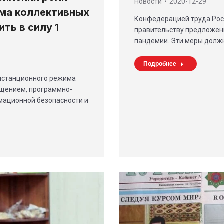
Новости
2020-12-29
зма коллективных
Конфедерацией труда Рос
ть в силу 1
правительству предложен
пандемии. Эти меры долж
Подробнее
дистанционного режима
щением, программно-
мационной безопасности и