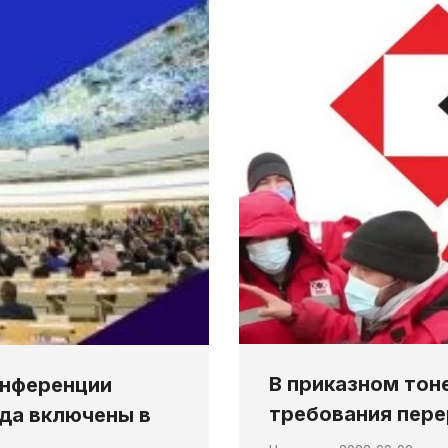
В приказном тон
онференции
требования пер
уда включены в