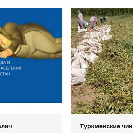
алич
Туркменские чин