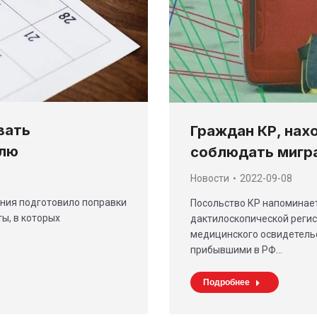
вать
Граждан КР, нах
елю
соблюдать мигр
Новости
2022-09-08
ния подготовило поправки
Посольство КР напоминае
ы, в которых
дактилоскопической регис
медицинского освидетель
прибывшими в РФ…
Подробнее