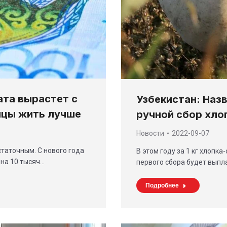
ата вырастет с
Узбекистан: Наз
анцы жить лучше
ручной сбор хло
Новости
2022-09-07
статочным. С нового года
В этом году за 1 кг хлопк
на 10 тысяч…
первого сбора будет выпла
Подробнее