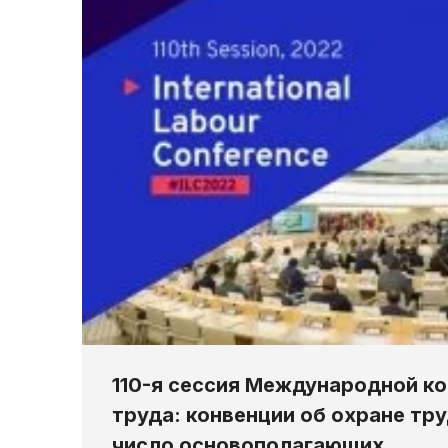
110-я сессия Международной к
труда: конвенции об охране тр
число основополагающих