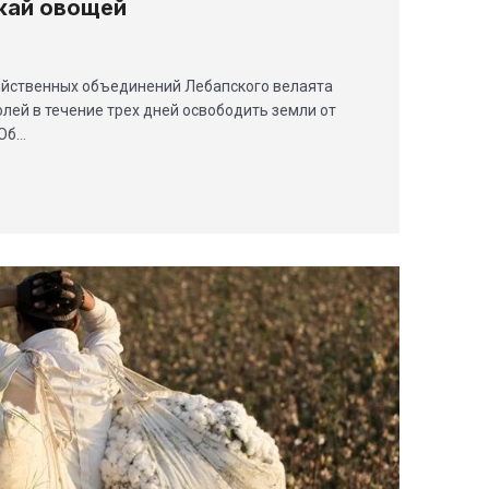
жай овощей
яйственных объединений Лебапского велаята
лей в течение трех дней освободить земли от
 Об…