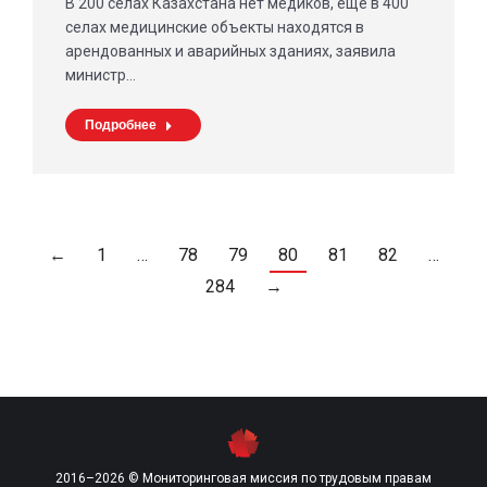
В 200 селах Казахстана нет медиков, еще в 400
селах медицинские объекты находятся в
арендованных и аварийных зданиях, заявила
министр…
Подробнее
←
1
…
78
79
80
81
82
…
284
→
2016–2026 © Мониторинговая миссия по трудовым правам