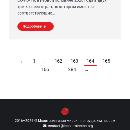
COVID-19, в первой половине 2020 года в двух
третях всех стран, по которым имеются
соответствующие…
Подробнее
←
1
…
162
163
164
165
166
…
284
→
2016–2026 © Мониторинговая миссия по трудовым правам
contact@labourmission.org