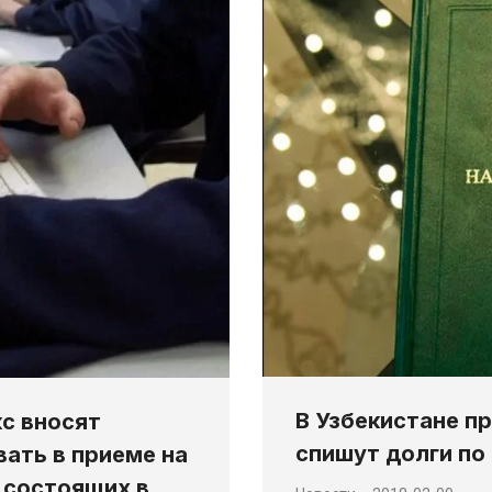
В Узбекистане 
кс вносят
спишут долги по
ать в приеме на
 состоящих в