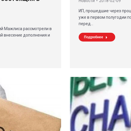
Новости
2018-02-09
ИП, прошедшие через проц
уже в первом полугодии 
перед…
ий Мажлиса рассмотрели в
й внесение дополнения и
Подробнее