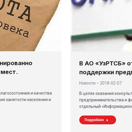
анированно
В АО «УзРТСБ» о
 мест.
поддержки пред
Новости
2018-02-07
лагосостояния и качества
В целях оказания консуль
ия занятости населения и
предпринимательства и ф
отдельный «Информационн
Подробнее