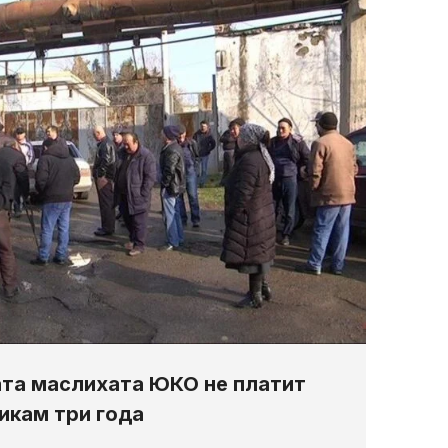
та маслихата ЮКО не платит
икам три года