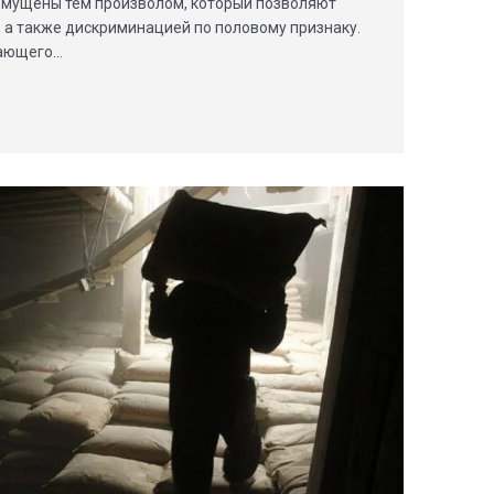
змущены тем произволом, который позволяют
 а также дискриминацией по половому признаку.
щающего…