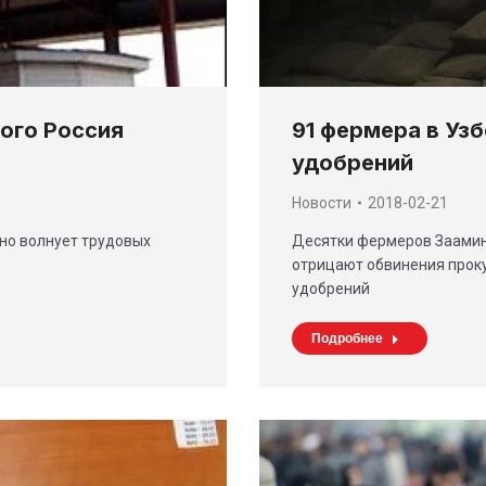
91 фермера в Уз
ого Россия
удобрений
Новости
2018-02-21
Десятки фермеров Заамин
нно волнует трудовых
отрицают обвинения проку
…
удобрений
Подробнее