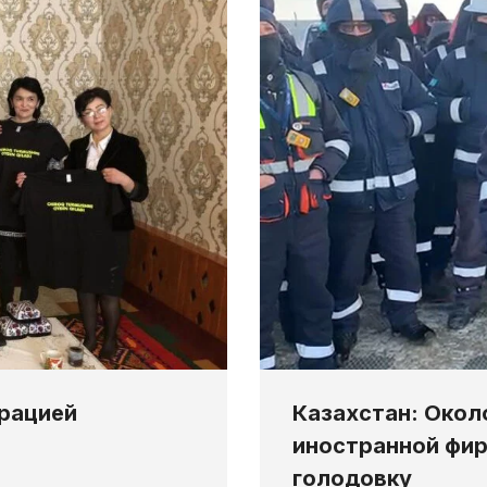
трацией
Казахстан: Окол
иностранной фир
голодовку