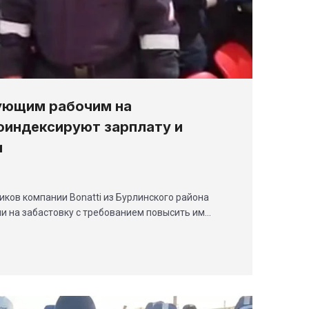
тующим рабочим на
оиндексируют зарплату и
и
иков компании Bonatti из Бурлинского района
и на забастовку с требованием повысить им…