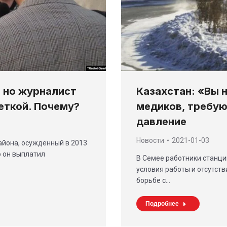
 но журналист
Казахстан: «Вы 
еткой. Почему?
медиков, требую
давление
Новости
2021-01-03
айона, осужденный в 2013
о он выплатил
В Семее работники станц
условия работы и отсутст
борьбе с…
Подробнее