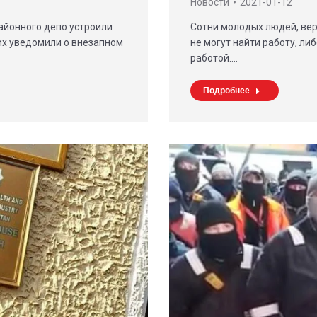
Новости
2021-01-12
Cотни молодых людей, вер
айонного депо устроили
не могут найти работу, л
их уведомили о внезапном
работой.…
Подробнее