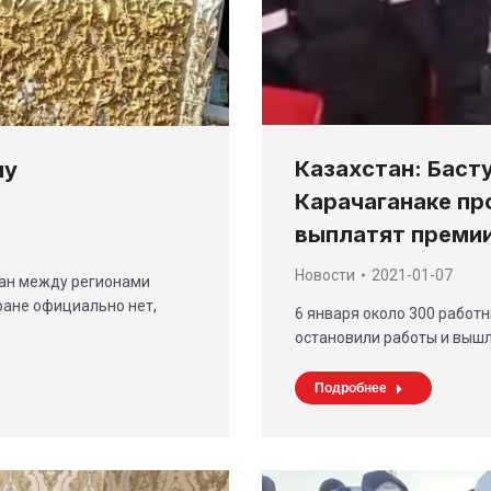
Казахстан: Бас
шу
Карачаганаке пр
выплатят преми
Новости
2021-01-07
дан между регионами
тране официально нет,
6 января около 300 работн
остановили работы и вышл
Подробнее