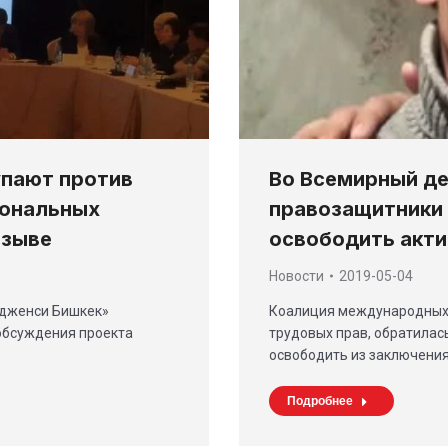
пают против
Во Всемирный де
иональных
правозащитники 
тзыве
освободить акти
Новости
2019-05-04
идженси Бишкек»
Коалиция международных 
 обсуждения проекта
трудовых прав, обратилас
освободить из заключени
Подробнее