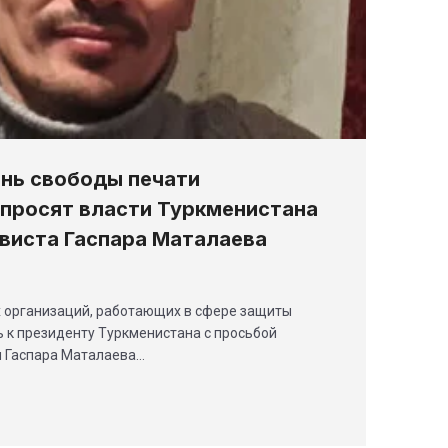
нь свободы печати
просят власти Туркменистана
виста Гаспара Маталаева
организаций, работающих в сфере защиты
ь к президенту Туркменистана с просьбой
я Гаспара Маталаева…