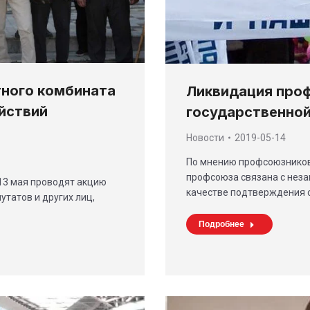
тного комбината
Ликвидация про
йствий
государственно
Новости
2019-05-14
По мнению профсоюзников
профсоюза связана с неза
 13 мая проводят акцию
качестве подтверждения 
утатов и других лиц,
Подробнее