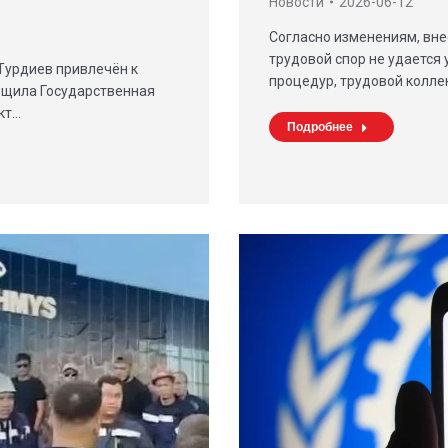
Новости
2026-06-12
Согласно изменениям, вне
трудовой спор не удается
Турдиев привлечён к
процедур, трудовой колле
бщила Государственная
кт…
Подробнее