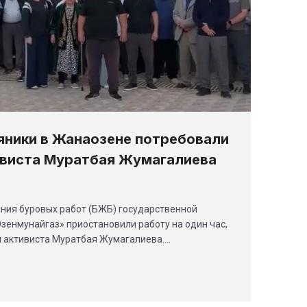
яники в Жанаозене потребовали
ивиста Муратбая Жумагалиева
ния буровых работ (БЖБ) государственной
зенмунайгаз» приостановили работу на один час,
 активиста Муратбая Жумагалиева.…