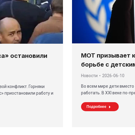
МОТ призывает к
са» остановили
борьбе с детски
Новости
2026-06-10
Во всем мире дети вместо
вой конфликт. Горняки
работать. В ХХI веке по-
с» приостановили работу и
Подробнее