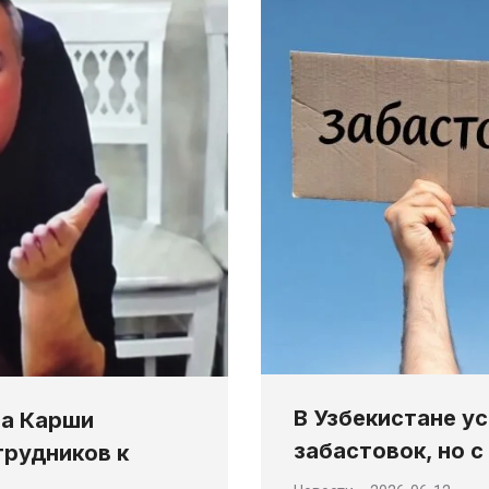
В Узбекистане у
ма Карши
забастовок, но 
трудников к