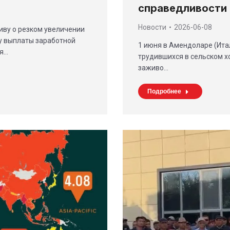
справедливости
Новости
2026-06-08
иву о резком увеличении
у выплаты заработной
1 июня в Амендоларе (Ита
ая…
трудившихся в сельском хо
заживо…
Подробнее